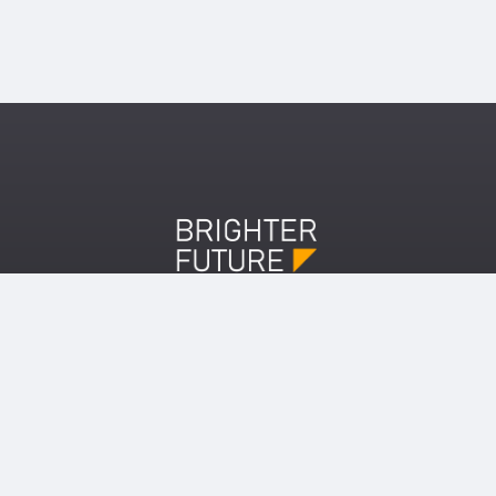
Copyright ©2026 Brighter Future
SOBRE
CONTACTOS
SOBRE O BRIGHTER
GERAL@FBA.ORG.PT
FUTURE