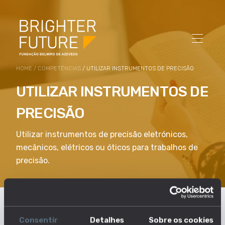
HOME
/
COMPETÊNCIAS
/ UTILIZAR INSTRUMENTOS DE PRECISÃO
UTILIZAR INSTRUMENTOS DE
PRECISÃO
Utilizar instrumentos de precisão eletrónicos,
mecânicos, elétricos ou óticos para trabalhos de
precisão.
Consentir
Detalhes
Sobre os cookies
Em que profissões esta