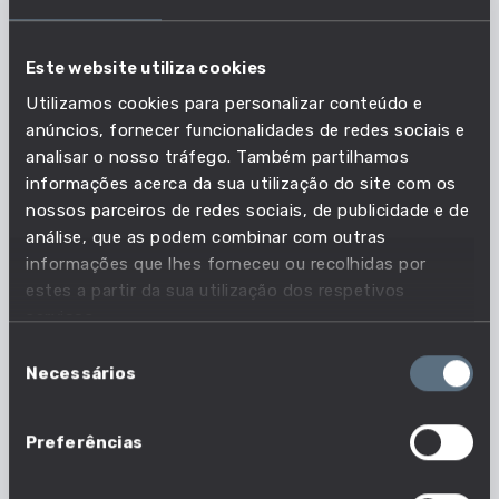
competência é essencial?
Este website utiliza cookies
Acompanha as necessidades do mercado de
Utilizamos cookies para personalizar conteúdo e
anúncios, fornecer funcionalidades de redes sociais e
trabalho e descobre quais as profissões em que
analisar o nosso tráfego. Também partilhamos
esta competência é essencial.
informações acerca da sua utilização do site com os
nossos parceiros de redes sociais, de publicidade e de
33 em 1630 profissões
análise, que as podem combinar com outras
informações que lhes forneceu ou recolhidas por
Nº profissões em que esta competência é
estes a partir da sua utilização dos respetivos
essencial
serviços.
Seleção
Necessários
de
consentimento
Preferências