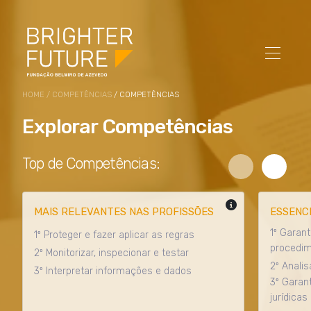
HOME
/
COMPETÊNCIAS
/ COMPETÊNCIAS
Explorar Competências
Top de Competências:
chevron_left
chevron_right
MAIS RELEVANTES NAS PROFISSÕES
ESSENCI
1º Garan
1º Proteger e fazer aplicar as regras
procedim
2º Monitorizar, inspecionar e testar
2º Anali
3º Interpretar informações e dados
3º Garan
jurídicas