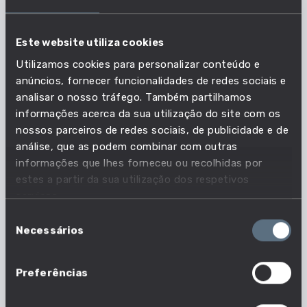
ANALISÁ-LOS
APTIDÕES
PROFISSÕES EM QUE É ESSENCIAL
Este website utiliza cookies
114 em 1630 profissões
Utilizar ferramentas digitais para navegar,
Utilizamos cookies para personalizar conteúdo e
pesquisar, filtrar, organizar, armazenar,
anúncios, fornecer funcionalidades de redes sociais e
recuperar e analisar dados, informações e
analisar o nosso tráfego. Também partilhamos
conteúdos digitais, para colaborar e comunicar
com as outras pessoas, criar e editar novos
informações acerca da sua utilização do site com os
conteúdos.
nossos parceiros de redes sociais, de publicidade e de
ACEITAR CRÍTICAS
análise, que as podem combinar com outras
CONSTRUTIVAS
informações que lhes forneceu ou recolhidas por
APTIDÕES
estes a partir da sua utilização dos respetivos
PROFISSÕES EM QUE É ESSENCIAL
serviços.
64 em 1630 profissões
Seleção
Reagir positivamente a críticas válidas e
Necessários
fundamentadas sobre o trabalho.
de
consentimento
ACEITAR FEEDBACK
APTIDÕES
Preferências
PROFISSÕES EM QUE É ESSENCIAL
122 em 1630 profissões