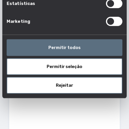
Estatísticas
Reagir de forma positiva a opiniões e
orientações válidas e bem fundamentadas
sobre o próprio trabalho.
Marketing
ACOMPANHAR ALUNOS EM VISITAS
DE ESTUDO
APTIDÕES
PROFISSÕES EM QUE É ESSENCIAL
Permitir todos
0 em 1630 profissões
Acompanhar os alunos numa visita educativa
fora do ambiente escolar e garantir a sua
segurança e cooperação.
Permitir seleção
ACOMPANHAR CONDIÇÕES DE
TRANSFORMAÇÃO
Rejeitar
APTIDÕES
PROFISSÕES EM QUE É ESSENCIAL
22 em 1630 profissões
Observar indicadores, monitores de vídeo e
impressões para avaliar se existem as
condições de transformação especificadas.
Fazer os ajustamentos necessários às variáveis
do processo, como os tempos, a entrada de