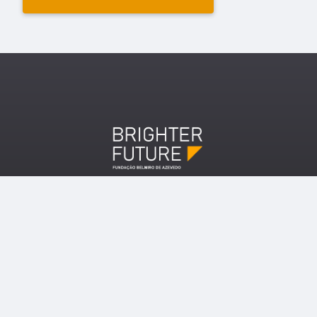
Copyright ©2026 Brighter Future
SOBRE
CONTACTOS
SOBRE O BRIGHTER
GERAL@FBA.ORG.PT
FUTURE
+351 226 077 740