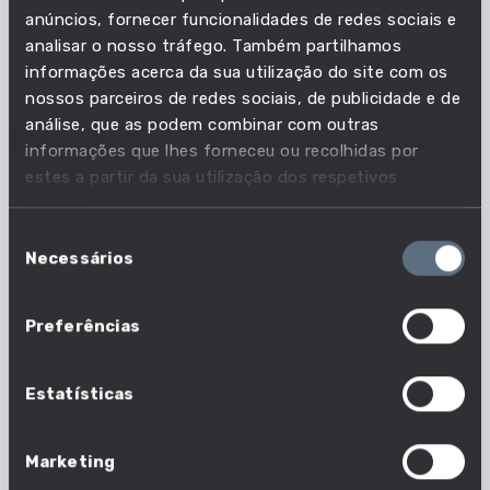
anúncios, fornecer funcionalidades de redes sociais e
competência é essencial?
analisar o nosso tráfego. Também partilhamos
informações acerca da sua utilização do site com os
nossos parceiros de redes sociais, de publicidade e de
Acompanha as necessidades do mercado de
análise, que as podem combinar com outras
trabalho e descobre quais as profissões em que
informações que lhes forneceu ou recolhidas por
esta competência é essencial.
estes a partir da sua utilização dos respetivos
serviços.
142 em 1630 profissões
Seleção
Necessários
Nº profissões em que esta competência é
de
essencial
consentimento
Preferências
Estatísticas
Marketing