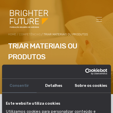
HOME
/
COMPETÊNCIAS
/ TRIAR MATERIAIS OU PRODUTOS
TRIAR MATERIAIS OU
PRODUTOS
Organizar os materiais em categorias ou grupos
pré-determinados, de acordo com padrões de
procedimentos estabelecidos.
Consentir
Detalhes
Sobre os cookies
Este website utiliza cookies
Em que profissões esta
Utilizamos cookies para personalizar conteúdo e