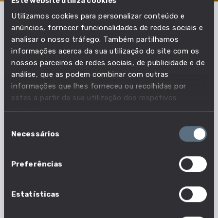
Este website utiliza cookies
Utilizamos cookies para personalizar conteúdo e
anúncios, fornecer funcionalidades de redes sociais e
Em que profissões esta
analisar o nosso tráfego. Também partilhamos
informações acerca da sua utilização do site com os
competência é essencial?
nossos parceiros de redes sociais, de publicidade e de
análise, que as podem combinar com outras
Acompanha as necessidades do mercado de
informações que lhes forneceu ou recolhidas por
trabalho e descobre quais as profissões em que
estes a partir da sua utilização dos respetivos
esta competência é essencial.
serviços.
Seleção
Necessários
de
135 em 1630 profissões
consentimento
Nº profissões em que esta competência é
Preferências
essencial
Estatísticas