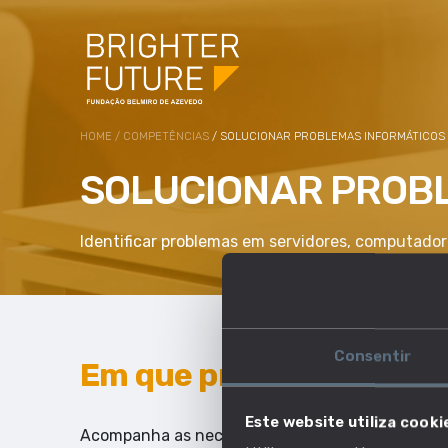
HOME
/
COMPETÊNCIAS
/ SOLUCIONAR PROBLEMAS INFORMÁTICOS
SOLUCIONAR PROB
Identificar problemas em servidores, computador
Consentir
Em que profissões esta 
Este website utiliza cooki
Acompanha as necessidades do mercado de traba