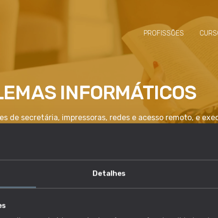
PROFISSÕES
CURS
LEMAS INFORMÁTICOS
es de secretária, impressoras, redes e acesso remoto, e ex
Detalhes
competência é essencial?
es
lho e descobre quais as profissões em que esta