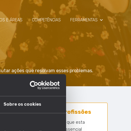
OS E ÁREAS
COMPETÊNCIAS
FERRAMENTAS
SIMULADOR
RAIO-X
ecutar ações que resolvam esses problemas.
Sobre os cookies
6 em 1630 profissões
Nº profissões em que esta
competência é essencial