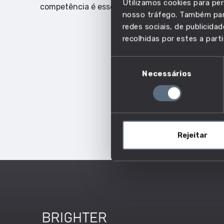
Utilizamos cookies para per
competência é essencial.
nosso tráfego. Também part
redes sociais, de publicid
recolhidas por estes a parti
Seleção
Necessários
de
consentimento
Rejeitar