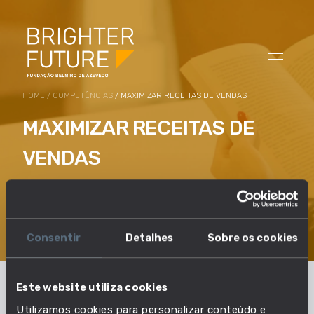
HOME
/
COMPETÊNCIAS
/ MAXIMIZAR RECEITAS DE VENDAS
MAXIMIZAR RECEITAS DE
VENDAS
Aumentar os volumes de vendas possíveis e evitar
perdas, através de venda cruzada, venda
acrescentada ou promoção de serviços adicionais.
Consentir
Detalhes
Sobre os cookies
Este website utiliza cookies
Em que profissões esta
Utilizamos cookies para personalizar conteúdo e