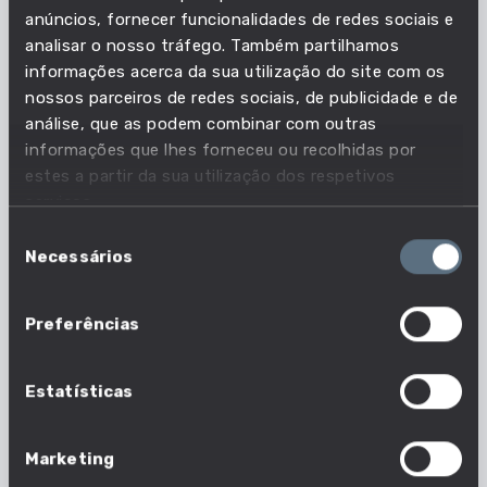
anúncios, fornecer funcionalidades de redes sociais e
competência é essencial?
analisar o nosso tráfego. Também partilhamos
informações acerca da sua utilização do site com os
nossos parceiros de redes sociais, de publicidade e de
Acompanha as necessidades do mercado de
análise, que as podem combinar com outras
trabalho e descobre quais as profissões em que
informações que lhes forneceu ou recolhidas por
esta competência é essencial.
estes a partir da sua utilização dos respetivos
serviços.
12 em 1630 profissões
Seleção
Necessários
Nº profissões em que esta competência é
de
essencial
consentimento
Preferências
Estatísticas
Marketing