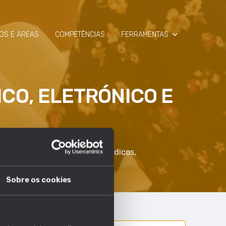
OS E ÁREAS
COMPETÊNCIAS
FERRAMENTAS
SIMULADOR
CO, ELETRÓNICO E
RAIO-X
, dispositivos científicos e médicos,
Sobre os cookies