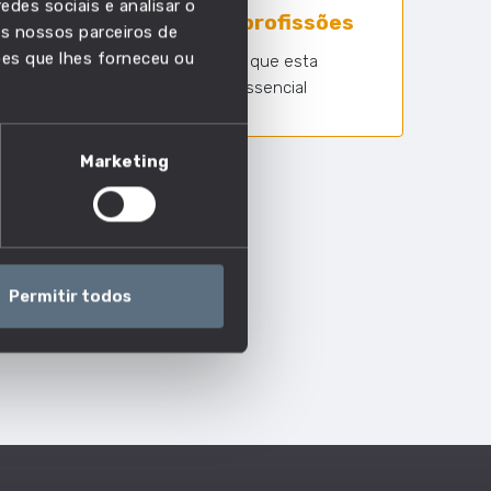
edes sociais e analisar o
73 em 1630 profissões
s nossos parceiros de
ões que lhes forneceu ou
Nº profissões em que esta
competência é essencial
Marketing
Permitir todos