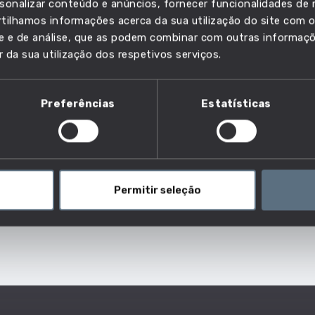
competência é essencial?
sonalizar conteúdo e anúncios, fornecer funcionalidades de r
ilhamos informações acerca da sua utilização do site com o
ade e de análise, que as podem combinar com outras informaç
lho e descobre quais as profissões em que esta
r da sua utilização dos respetivos serviços.
Preferências
Estatísticas
Permitir seleção