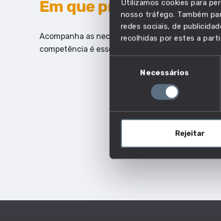
Em que profissões esta 
Utilizamos cookies para per
nosso tráfego. Também part
redes sociais, de publicid
Acompanha as necessidades do mercado de traba
recolhidas por estes a parti
competência é essencial.
Seleção
Necessários
de
consentimento
Rejeitar