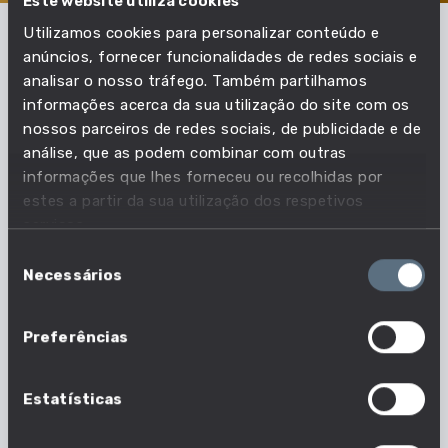
Este website utiliza cookies
Utilizamos cookies para personalizar conteúdo e
anúncios, fornecer funcionalidades de redes sociais e
Em que profissões esta
analisar o nosso tráfego. Também partilhamos
informações acerca da sua utilização do site com os
competência é essencial?
nossos parceiros de redes sociais, de publicidade e de
análise, que as podem combinar com outras
Acompanha as necessidades do mercado de
informações que lhes forneceu ou recolhidas por
trabalho e descobre quais as profissões em que
estes a partir da sua utilização dos respetivos
esta competência é essencial.
serviços.
Seleção
Necessários
de
16 em 1630 profissões
consentimento
Nº profissões em que esta competência é
Preferências
essencial
Estatísticas