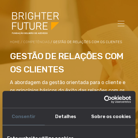
HOME
/
COMPETÊNCIAS
/ GESTÃO DE RELAÇÕES COM OS CLIENTES
GESTÃO DE RELAÇÕES COM
OS CLIENTES
A abordagem da gestão orientada para o cliente e
os princípios básicos do êxito das relações com os
clientes centrados nas interações com os clientes,
incuindo o apoio técnico, os serviços ao cliente, o
apoio pós-venda e a comunicação direta com o
Consentir
Detalhes
Sobre os cookies
cliente.