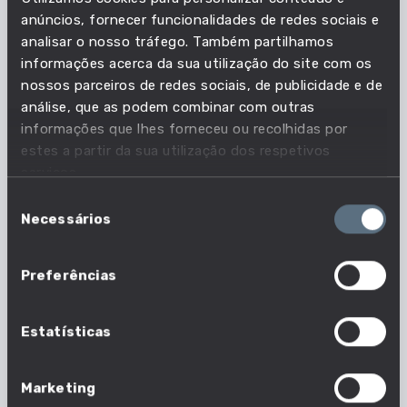
Em que profissões esta
anúncios, fornecer funcionalidades de redes sociais e
competência é essencial?
analisar o nosso tráfego. Também partilhamos
informações acerca da sua utilização do site com os
nossos parceiros de redes sociais, de publicidade e de
Acompanha as necessidades do mercado de
análise, que as podem combinar com outras
trabalho e descobre quais as profissões em que
informações que lhes forneceu ou recolhidas por
esta competência é essencial.
estes a partir da sua utilização dos respetivos
serviços.
7 em 1630 profissões
Seleção
Necessários
de
Nº profissões em que esta competência é
consentimento
essencial
Preferências
Estatísticas
Marketing