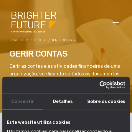
HOME
/
COMPETÊNCIAS
/ GERIR CONTAS
GERIR CONTAS
Gerir as contas e as atividades financeiras de uma
organização, verificando se todos os documentos
são devidamente mantidos, se todas as
informações e contas estão corretos e se são
tomadas decisões adequadas.
Consentir
Detalhes
Sobre os cookies
Este website utiliza cookies
Utilizamos cookies para personalizar conteúdo e