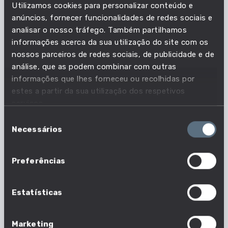
Utilizamos cookies para personalizar conteúdo e
Em que profissões esta
anúncios, fornecer funcionalidades de redes sociais e
analisar o nosso tráfego. Também partilhamos
competência é essencial?
informações acerca da sua utilização do site com os
nossos parceiros de redes sociais, de publicidade e de
Acompanha as necessidades do mercado de
análise, que as podem combinar com outras
trabalho e descobre quais as profissões em que
informações que lhes forneceu ou recolhidas por
esta competência é essencial.
estes a partir da sua utilização dos respetivos
serviços.
Seleção
101 em 1630 profissões
Necessários
de
Nº profissões em que esta competência é
consentimento
essencial
Preferências
Estatísticas
Marketing