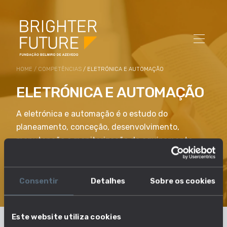
HOME
/
COMPETÊNCIAS
/ ELETRÓNICA E AUTOMAÇÃO
ELETRÓNICA E AUTOMAÇÃO
A eletrónica e automação é o estudo do
planeamento, conceção, desenvolvimento,
manutenção e monitorização de equipamento
eletrónico, maquinaria e sistemas. Inclui a
conceção de computadores e equipamento para
comunicação.
Consentir
Detalhes
Sobre os cookies
Este website utiliza cookies