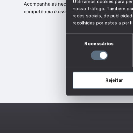
Utilizamos cookies para per
Acompanha as necessidades do mercado de traba
nosso tráfego. Também part
competência é essencial.
redes sociais, de publicid
recolhidas por estes a parti
Seleção
Necessários
de
consentimento
Rejeitar