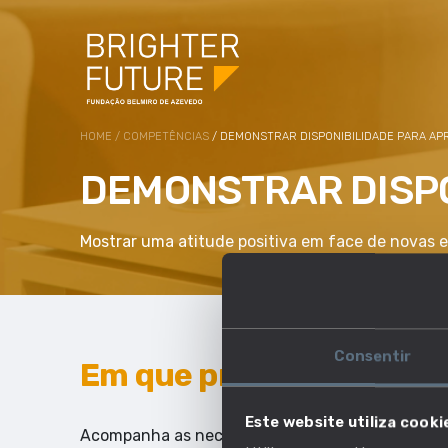
HOME
/
COMPETÊNCIAS
/ DEMONSTRAR DISPONIBILIDADE PARA A
DEMONSTRAR DISP
Mostrar uma atitude positiva em face de novas e
Consentir
Em que profissões esta 
Este website utiliza cooki
Acompanha as necessidades do mercado de traba