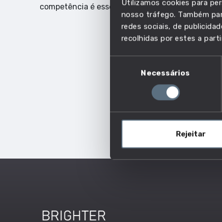
Utilizamos cookies para per
competência é essencial.
nosso tráfego. Também part
redes sociais, de publicid
recolhidas por estes a parti
Seleção
Necessários
de
consentimento
Rejeitar