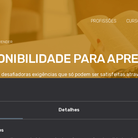
PROFISSÕES
CURS
PRENDER
ONIBILIDADE PARA APR
 desafiadoras exigências que só podem ser satisfeitas atra
Detalhes
competência é essencial?
es
lho e descobre quais as profissões em que esta