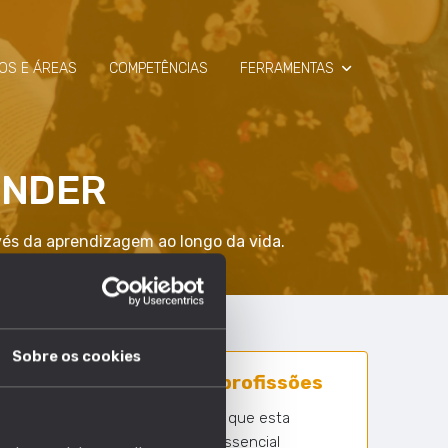
OS E ÁREAS
COMPETÊNCIAS
FERRAMENTAS
SIMULADOR
ENDER
RAIO-X
vés da aprendizagem ao longo da vida.
Sobre os cookies
75 em 1630 profissões
Nº profissões em que esta
competência é essencial