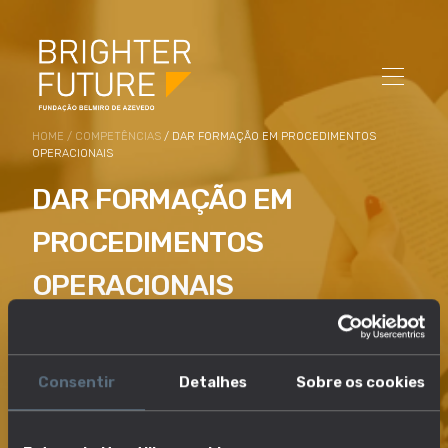
HOME
/
COMPETÊNCIAS
/ DAR FORMAÇÃO EM PROCEDIMENTOS
OPERACIONAIS
DAR FORMAÇÃO EM
PROCEDIMENTOS
OPERACIONAIS
Formar funcionários, estudantes ou clientes sobre
procedimentos operacionais no local de trabalho
e/ou demonstrar a utilização de equipamentos ou
Consentir
Detalhes
Sobre os cookies
produtos.