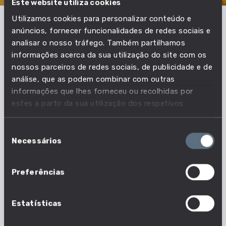
Este website utiliza cookies
Utilizamos cookies para personalizar conteúdo e
anúncios, fornecer funcionalidades de redes sociais e
Em que profissões esta
analisar o nosso tráfego. Também partilhamos
informações acerca da sua utilização do site com os
competência é essencial?
nossos parceiros de redes sociais, de publicidade e de
análise, que as podem combinar com outras
Acompanha as necessidades do mercado de
informações que lhes forneceu ou recolhidas por
trabalho e descobre quais as profissões em que
estes a partir da sua utilização dos respetivos
serviços.
esta competência é essencial.
Seleção
Necessários
de
109 em 1630 profissões
consentimento
Nº profissões em que esta competência é
Preferências
essencial
Estatísticas