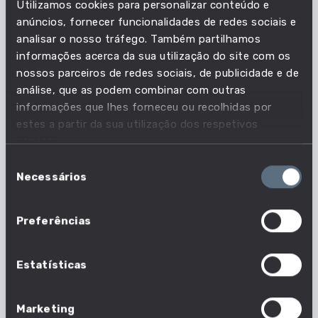
Utilizamos cookies para personalizar conteúdo e
Em que profissões esta
anúncios, fornecer funcionalidades de redes sociais e
analisar o nosso tráfego. Também partilhamos
competência é essencial?
informações acerca da sua utilização do site com os
nossos parceiros de redes sociais, de publicidade e de
Acompanha as necessidades do mercado de
análise, que as podem combinar com outras
trabalho e descobre quais as profissões em que
informações que lhes forneceu ou recolhidas por
esta competência é essencial.
estes a partir da sua utilização dos respetivos
serviços.
40 em 1630 profissões
Seleção
Necessários
de
Nº profissões em que esta competência é
consentimento
essencial
Preferências
Estatísticas
Marketing