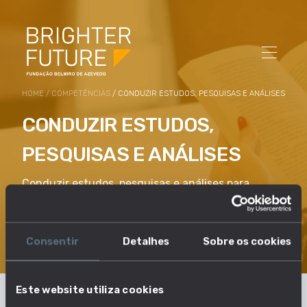
HOME
/
COMPETÊNCIAS
/ CONDUZIR ESTUDOS, PESQUISAS E ANÁLISES
CONDUZIR ESTUDOS,
PESQUISAS E ANÁLISES
Conduzir estudos, pesquisas e análises para
aumentar o conhecimento e a compreensão,
diagnosticar problemas ou identificar
necessidades e requisitos.
Consentir
Detalhes
Sobre os cookies
Este website utiliza cookies