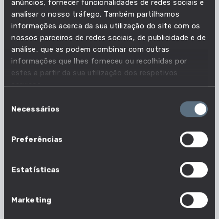
competência é essencial?
anúncios, fornecer funcionalidades de redes sociais e
analisar o nosso tráfego. Também partilhamos
informações acerca da sua utilização do site com os
Acompanha as necessidades do mercado de
nossos parceiros de redes sociais, de publicidade e de
trabalho e descobre quais as profissões em que
análise, que as podem combinar com outras
esta competência é essencial.
informações que lhes forneceu ou recolhidas por
estes a partir da sua utilização dos respetivos
serviços.
68 em 1630 profissões
Seleção
Nº profissões em que esta competência é
Necessários
de
essencial
consentimento
Preferências
Estatísticas
Marketing