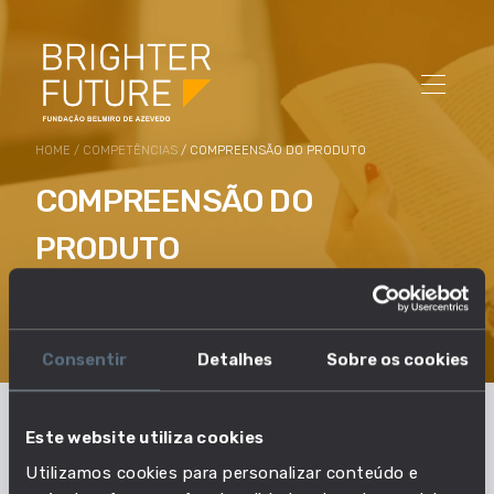
HOME
/
COMPETÊNCIAS
/ COMPREENSÃO DO PRODUTO
COMPREENSÃO DO
PRODUTO
Os produtos disponíveis, as suas funcionalidades,
propriedades e requisitos legais e regulamentares.
Consentir
Detalhes
Sobre os cookies
Este website utiliza cookies
Em que profissões esta
Utilizamos cookies para personalizar conteúdo e