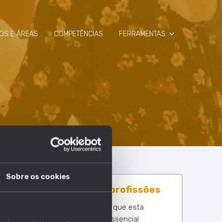
OS E ÁREAS
COMPETÊNCIAS
FERRAMENTAS
SIMULADOR
RAIO-X
Sobre os cookies
59 em 1630 profissões
Nº profissões em que esta
competência é essencial