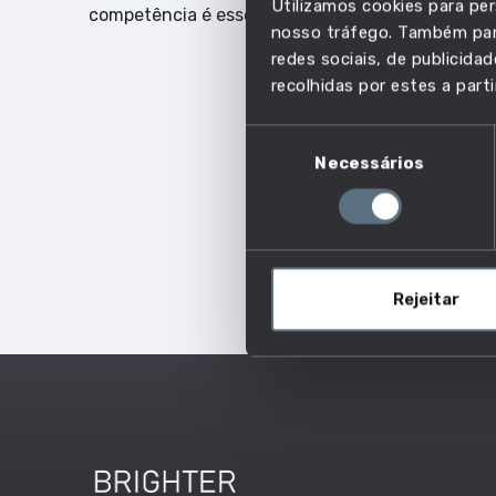
Utilizamos cookies para per
competência é essencial.
nosso tráfego. Também part
redes sociais, de publicid
recolhidas por estes a parti
Seleção
Necessários
de
consentimento
Rejeitar