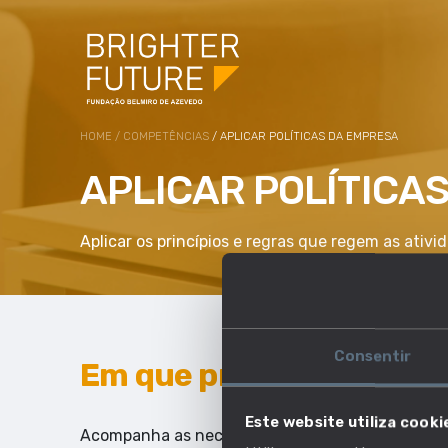
HOME
/
COMPETÊNCIAS
/ APLICAR POLÍTICAS DA EMPRESA
APLICAR POLÍTICA
Aplicar os princípios e regras que regem as ativ
Consentir
Em que profissões esta 
Este website utiliza cooki
Acompanha as necessidades do mercado de traba