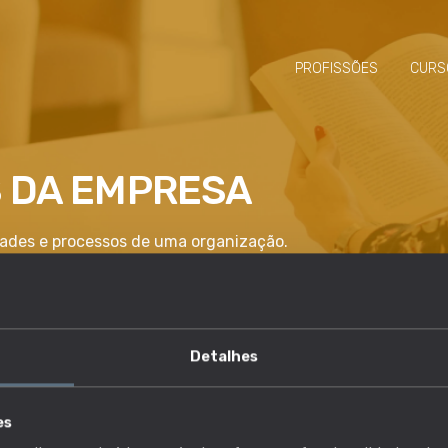
PROFISSÕES
CURS
S DA EMPRESA
idades e processos de uma organização.
Detalhes
competência é essencial?
es
lho e descobre quais as profissões em que esta