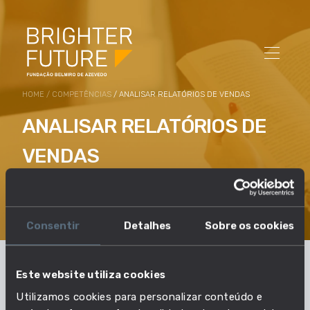
HOME
/
COMPETÊNCIAS
/ ANALISAR RELATÓRIOS DE VENDAS
ANALISAR RELATÓRIOS DE
VENDAS
Examinar os relatórios de vendas para ver quais os
bens e serviços que não se venderam bem.
Consentir
Detalhes
Sobre os cookies
Este website utiliza cookies
Em que profissões esta
Utilizamos cookies para personalizar conteúdo e