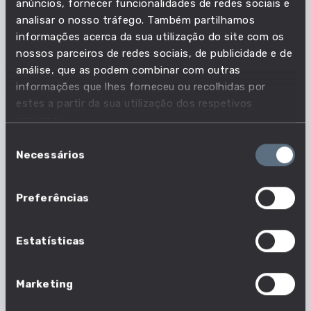
competência é essencial?
anúncios, fornecer funcionalidades de redes sociais e
analisar o nosso tráfego. Também partilhamos
informações acerca da sua utilização do site com os
Acompanha as necessidades do mercado de
nossos parceiros de redes sociais, de publicidade e de
trabalho e descobre quais as profissões em que
análise, que as podem combinar com outras
esta competência é essencial.
informações que lhes forneceu ou recolhidas por
estes a partir da sua utilização dos respetivos
serviços.
7 em 1630 profissões
Seleção
Nº profissões em que esta competência é
Necessários
de
essencial
consentimento
Preferências
Estatísticas
Marketing