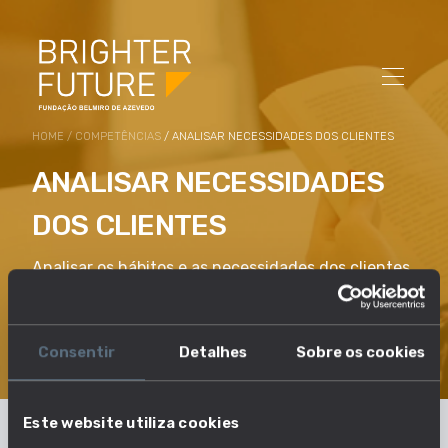
HOME
/
COMPETÊNCIAS
/ ANALISAR NECESSIDADES DOS CLIENTES
ANALISAR NECESSIDADES
DOS CLIENTES
Analisar os hábitos e as necessidades dos clientes
e dos grupos-alvo, a fim de conceber e aplicar
novas estratégias de marketing e de vender mais
bens de forma mais eficaz.
Consentir
Detalhes
Sobre os cookies
Este website utiliza cookies