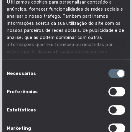
Utilizamos cookies para personalizar conteúdo e
Em que profissões esta
anúncios, fornecer funcionalidades de redes sociais e
analisar o nosso tráfego. Também partilhamos
competência é essencial?
informações acerca da sua utilização do site com os
nossos parceiros de redes sociais, de publicidade e de
Acompanha as necessidades do mercado de
análise, que as podem combinar com outras
trabalho e descobre quais as profissões em que
informações que lhes forneceu ou recolhidas por
esta competência é essencial.
estes a partir da sua utilização dos respetivos
serviços.
20 em 1630 profissões
Seleção
Necessários
de
Nº profissões em que esta competência é
consentimento
essencial
Preferências
Estatísticas
Marketing