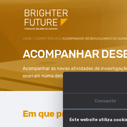
HOME
/
COMPETÊNCIAS
/ ACOMPANHAR DESENVOLVIMENTOS NUMA
ACOMPANHAR DESE
Acompanhar as novas atividades de investigação
ocorram numa determinada área.
Consentir
Em que profissões esta 
Este website utiliza cooki