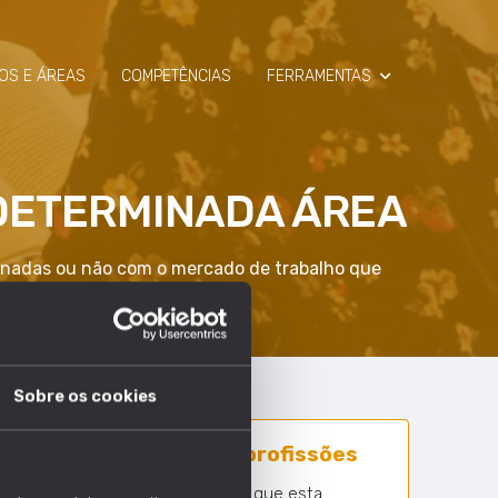
OS E ÁREAS
COMPETÊNCIAS
FERRAMENTAS
SIMULADOR
DETERMINADA ÁREA
RAIO-X
ionadas ou não com o mercado de trabalho que
Sobre os cookies
21 em 1630 profissões
Nº profissões em que esta