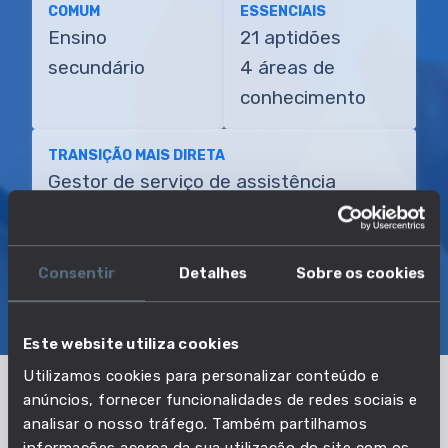
COMUM
ESSENCIAIS
Ensino
21 aptidões
secundário
4 áreas de
conhecimento
TRANSIÇÃO MAIS DIRETA
Gestor de serviço de assistência
informática
Consentir
Detalhes
Sobre os cookies
SOBRE
EMPREGO E SALÁRIO
EDUCAÇÃO E COMPETÊNCIAS
TRANSIÇÕES
Este website utiliza cookies
Utilizamos cookies para personalizar conteúdo e
anúncios, fornecer funcionalidades de redes sociais e
Pertencente à profissão:
analisar o nosso tráfego. Também partilhamos
informações acerca da sua utilização do site com os