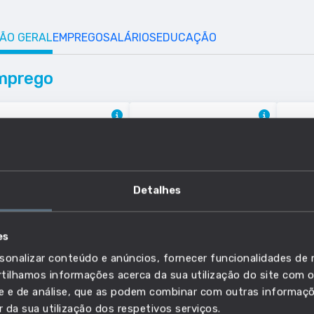
SÃO GERAL
EMPREGO
SALÁRIOS
EDUCAÇÃO
mprego
Nº TRABALHADORES
% DE
PRO
TRABALHADORES COM
CRE
982 727
35%
Tra
MENOS DE 35 ANOS
qual
Baixo
Elevado
agri
Detalhes
anim
flor
es
sonalizar conteúdo e anúncios, fornecer funcionalidades de r
ilhamos informações acerca da sua utilização do site com o
lário
ade e de análise, que as podem combinar com outras informaç
r da sua utilização dos respetivos serviços.