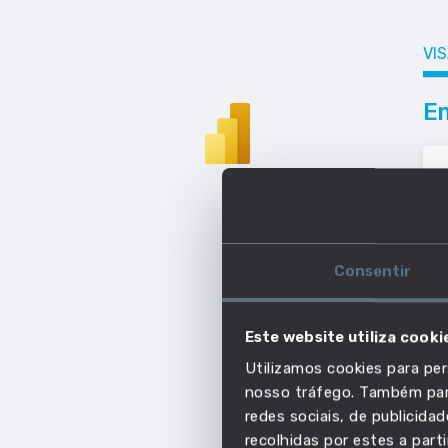
VI
E
Consentir
Este website utiliza cooki
Utilizamos cookies para per
nosso tráfego. Também part
Sa
redes sociais, de publicid
recolhidas por estes a parti