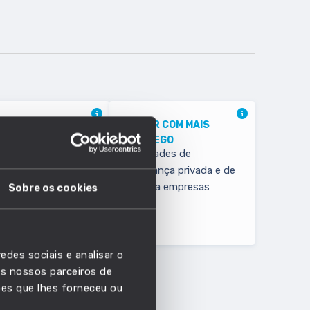
FISSÃO COM MAIS
SETOR COM MAIS
SCIMENTO
EMPREGO
balhadores não
Atividades de
ificados da
segurança privada e de
cultura, produção
apoio a empresas
Sobre os cookies
al, pesca e
esta
edes sociais e analisar o
s nossos parceiros de
ões que lhes forneceu ou