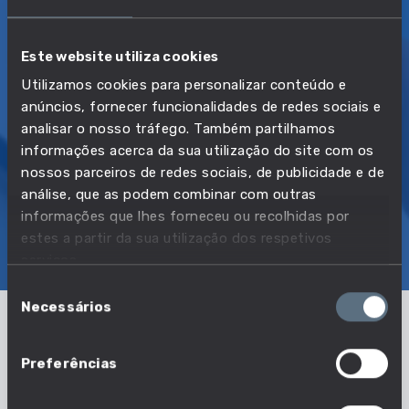
secundário
assistência e
informação
Este website utiliza cookies
Utilizamos cookies para personalizar conteúdo e
OFERTAS DE EMPREGO
anúncios, fornecer funcionalidades de redes sociais e
263
analisar o nosso tráfego. Também partilhamos
2º TRIMESTRE DE 2026
informações acerca da sua utilização do site com os
nossos parceiros de redes sociais, de publicidade e de
análise, que as podem combinar com outras
SOBRE
EMPREGO
SALÁRIOS
EDUCAÇÃO
informações que lhes forneceu ou recolhidas por
COMPETÊNCIAS
OFERTAS DE EMPREGO
estes a partir da sua utilização dos respetivos
serviços.
TRANSIÇÕES
Seleção
Necessários
de
consentimento
Qual é o salário médio ou mediano
Preferências
desta profissão?