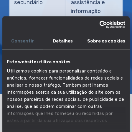
secundário
assistência e
informação
OFERTAS DE EMPREGO
263
Consentir
Detalhes
Sobre os cookies
2º TRIMESTRE DE 2026
Este website utiliza cookies
SOBRE
EMPREGO
SALÁRIOS
EDUCAÇÃO
Utilizamos cookies para personalizar conteúdo e
COMPETÊNCIAS
OFERTAS DE EMPREGO
anúncios, fornecer funcionalidades de redes sociais e
analisar o nosso tráfego. Também partilhamos
TRANSIÇÕES
informações acerca da sua utilização do site com os
nossos parceiros de redes sociais, de publicidade e de
análise, que as podem combinar com outras
Como tem evoluído o emprego nesta
informações que lhes forneceu ou recolhidas por
estes a partir da sua utilização dos respetivos
profissão?
serviços.