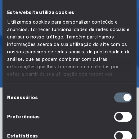
equivalente)
sistemas de
computador
Este website utiliza cookies
Utilizamos cookies para personalizar conteúdo e
anúncios, fornecer funcionalidades de redes sociais e
OFERTAS DE EMPREGO
587
analisar o nosso tráfego. Também partilhamos
informações acerca da sua utilização do site com os
2º TRIMESTRE DE 2026
nossos parceiros de redes sociais, de publicidade e de
análise, que as podem combinar com outras
informações que lhes forneceu ou recolhidas por
SOBRE
EMPREGO
SALÁRIOS
EDUCAÇÃO
estes a partir da sua utilização dos respetivos
COMPETÊNCIAS
OFERTAS DE EMPREGO
serviços.
Seleção
Necessários
de
consentimento
Qual a formação das pessoas que
exercem esta profissão?
Preferências
Descobre o nível de educação e a área de
Estatísticas