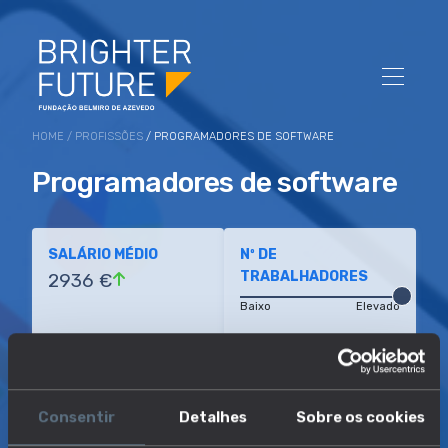
HOME
/
PROFISSÕES
/ PROGRAMADORES DE SOFTWARE
Programadores de software
SALÁRIO MÉDIO
Nº DE
TRABALHADORES
2936 €
Baixo
Elevado
EDUCAÇÃO MAIS
APTIDÃO MAIS
COMUM
RELEVANTE
Consentir
Detalhes
Sobre os cookies
Licenciatura (ou
Programar