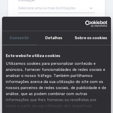
Instituição
Selecione uma ou mais Instituições
Tipo de ensino
Tipo de Instituição
Privado
Politécnico
Público
Universitário
Consentir
Detalhes
Sobre os cookies
Com mais cursos
ÁREAS
CURSOS
(22)
(4403)
Este website utiliza cookies
RESULTADOS
Utilizamos cookies para personalizar conteúdo e
(22)
anúncios, fornecer funcionalidades de redes sociais e
analisar o nosso tráfego. Também partilhamos
CIÊNCIAS EMPRESARIAIS
informações acerca da sua utilização do site com os
DIPLOMADOS
nossos parceiros de redes sociais, de publicidade e de
18526
TRABALHADORES
análise, que as podem combinar com outras
129090
ENGENHARIA E TÉCNICAS AFINS
informações que lhes forneceu ou recolhidas por
RISCO DE DESEMPREGO
DIPLOMADOS
estes a partir da sua utilização dos respetivos
3,25%
15555
SALÁRIO MÉDIO
serviços.