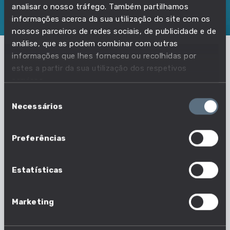
analisar o nosso tráfego. Também partilhamos
informações acerca da sua utilização do site com os
SOBRE
DIPLOMADOS
INSCRITOS
nossos parceiros de redes sociais, de publicidade e de
análise, que as podem combinar com outras
informações que lhes forneceu ou recolhidas por
Qual é o perfil dos alunos inscritos
estes a partir da sua utilização dos respetivos
serviços.
neste curso?
Seleção
Necessários
de
Descobre como o número de inscritos tem evoluído
consentimento
ao longo do tempo, quais as suas características e
como acederam e progrediram no curso.
Preferências
Estatísticas
Marketing