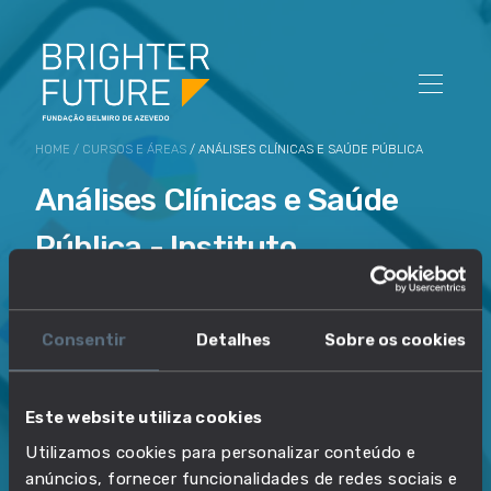
HOME
/
CURSOS E ÁREAS
/ ANÁLISES CLÍNICAS E SAÚDE PÚBLICA
Análises Clínicas e Saúde
Pública - Instituto
Politécnico do Porto - Escola
Superior de Saúde
Consentir
Detalhes
Sobre os cookies
Este website utiliza cookies
ECTS
INSCRITOS
120
61
Utilizamos cookies para personalizar conteúdo e
anúncios, fornecer funcionalidades de redes sociais e