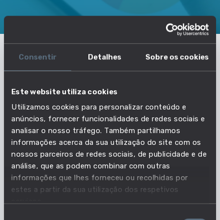
SOBRE
DIPLOMADOS
INSCRITOS
Consentir
Detalhes
Sobre os cookies
O que precisas de saber sobre
Análises Clínicas e Saúde Pública
Este website utiliza cookies
- Instituto Politécnico do Porto -
Utilizamos cookies para personalizar conteúdo e
Escola Superior de Saúde
anúncios, fornecer funcionalidades de redes sociais e
analisar o nosso tráfego. Também partilhamos
informações acerca da sua utilização do site com os
nossos parceiros de redes sociais, de publicidade e de
Nível de ensino
análise, que as podem combinar com outras
MESTRADO
informações que lhes forneceu ou recolhidas por
Dados De Curso
estes a partir da sua utilização dos respetivos
serviços.
Tipo de Ensino
Seleção