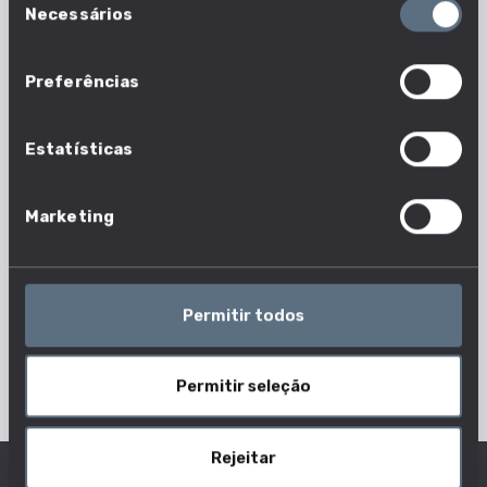
Necessários
de
ENSINO SUPERIOR PÚBLICO POLITÉCNICO
consentimento
Dados De Curso
Preferências
Contactos
Estatísticas
222061000
WEBSITE
Dados De Curso
Marketing
Morada
RUA DR. ANTÓNIO BERNARDINO DE ALMEIDA, 400,
Permitir todos
4200-072 PORTO
Dados De Curso
Permitir seleção
Rejeitar