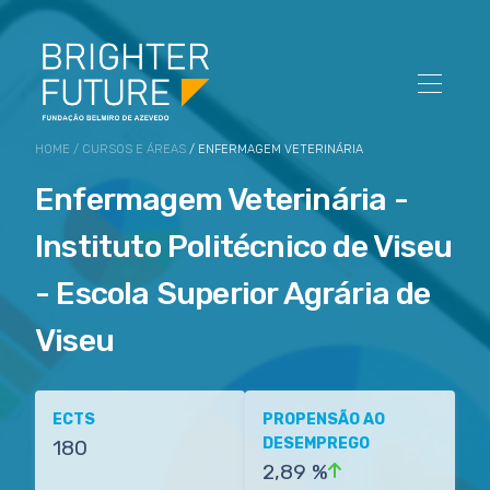
HOME
/
CURSOS E ÁREAS
/ ENFERMAGEM VETERINÁRIA
Enfermagem Veterinária -
Instituto Politécnico de Viseu
- Escola Superior Agrária de
Viseu
ECTS
PROPENSÃO AO
DESEMPREGO
180
2,89 %