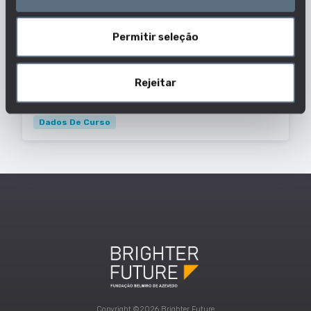
RANHADOS, 3500-606 VISEU
Dados De Curso
Permitir seleção
Nota de candidatura do último colocado
Rejeitar
2025/2026
131
Dados De Curso
Copyright ©2026 Brighter Future