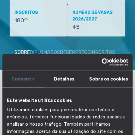
INSCRITOS
NÚMERO DE VAGAS
2026/2027
180
45
SOBRE
DIPLOMADOS
DESEMPREGO
INSCRITOS
VAGAS
Consentir
Detalhes
Sobre os cookies
O que precisas de saber sobre
Enfermagem Veterinária -
Este website utiliza cookies
Utilizamos cookies para personalizar conteúdo e
Instituto Politécnico de Viseu -
anúncios, fornecer funcionalidades de redes sociais e
Escola Superior Agrária de Viseu
analisar o nosso tráfego. Também partilhamos
informações acerca da sua utilização do site com os