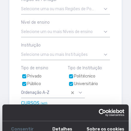
Selecione uma ou mais Regiões de Portugal
Nível de ensino
Selecione um ou mais Níveis de ensino
Instituição
Selecione uma ou mais Instituições
Tipo de ensino
Tipo de Instituição
Privado
Politécnico
Público
Universitário
Ordenação A-Z
CURSOS
(60)
RESULTADOS
(60)
Consentir
Detalhes
Sobre os cookies