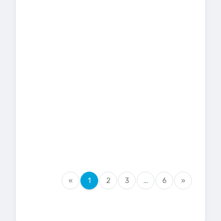
CIÊNCIAS ACTUARIAIS
UNIVERSIDADE DE LISBOA - INSTITUTO
SUPERIOR DE ECONOMIA E GESTÃO
TIPO DE CURSO
DURAÇÃO
Mestrado
2 Anos
ENGENHARIA MATEMÁTICA
UNIVERSIDADE DO PORTO - FACULDADE
DE CIÊNCIAS
TIPO DE CURSO
DURAÇÃO
Mestrado
4 Semestres
ESTATÍSTICA APLICADA
UNIVERSIDADE DO MINHO
TIPO DE CURSO
DURAÇÃO
Licenciatura
3 Anos
ÚLTIMO COLOCADO
«
1
2
3
...
6
»
117