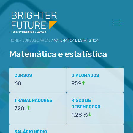
HOME
/
CURSOS E ÁREAS
/ MATEMÁTICA E ESTATÍSTICA
Matemática e estatística
CURSOS
DIPLOMADOS
60
959
TRABALHADORES
RISCO DE
DESEMPREGO
7201
1,28 %
SALÁRIO MÉDIO