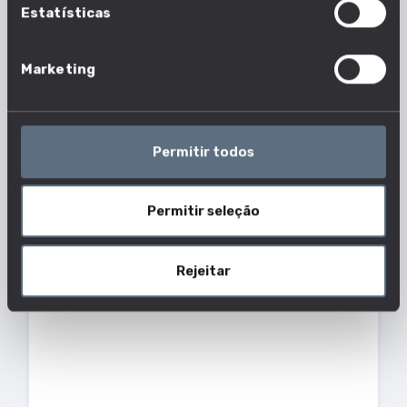
Estatísticas
BIOESTATÍSTICA
UNIVERSIDADE DE LISBOA - FACULDADE
DE CIÊNCIAS
Marketing
TIPO DE CURSO
DURAÇÃO
Mestrado
2 Anos
CIÊNCIA DE DADOS E ANÁLISE
DE NEGÓCIOS
Permitir todos
UNIVERSIDADE EUROPEIA
TIPO DE CURSO
DURAÇÃO
Mestrado
2 Anos
Permitir seleção
CIÊNCIA DE DADOS E GESTÃO
UNIVERSIDADE EUROPEIA
Rejeitar
TIPO DE CURSO
DURAÇÃO
Licenciatura
6 Semestres
CIÊNCIA DE DADOS E GESTÃO
UNIVERSIDADE EUROPEIA
TIPO DE CURSO
DURAÇÃO
Mestrado
4 Semestres