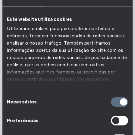
ANÁLISE DE DADOS E ESTUDOS
DE MERCADO
INSTITUTO POLITÉCNICO DE LEIRIA -
Este website utiliza cookies
ESCOLA SUPERIOR DE TECNOLOGIA E
GESTÃO
Utilizamos cookies para personalizar conteúdo e
TIPO DE CURSO
DURAÇÃO
anúncios, fornecer funcionalidades de redes sociais e
CTeSP
4 Semestres
analisar o nosso tráfego. Também partilhamos
informações acerca da sua utilização do site com os
ANÁLISE DE DADOS EM GESTÃO
nossos parceiros de redes sociais, de publicidade e de
DA INFORMAÇÃO
análise, que as podem combinar com outras
INSTITUTO POLITÉCNICO JEAN PIAGET
DO SUL - ESCOLA SUPERIOR DE
informações que lhes forneceu ou recolhidas por
TECNOLOGIA E GESTÃO JEAN PIAGET
estes a partir da sua utilização dos respetivos
TIPO DE CURSO
DURAÇÃO
serviços.
CTeSP
4 Semestres
Seleção
ANÁLISE E ENGENHARIA DE
Necessários
de
DADOS
consentimento
UNIVERSIDADE NOVA DE LISBOA -
FACULDADE DE CIÊNCIAS E TECNOLOGIA
Preferências
TIPO DE CURSO
DURAÇÃO
Licenciatura
3 Anos