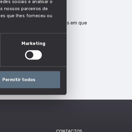
edes sociais e analisar o
s nossos parceiros de
ões que lhes forneceu ou
es de atividade mais frequentes em que
Marketing
Permitir todos
CONTACTOS