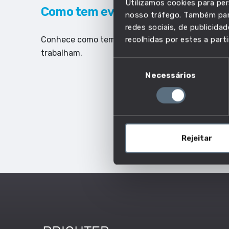
Utilizamos cookies para per
Como tem evoluído o emprego da
nosso tráfego. Também part
redes sociais, de publicid
Conhece como tem evoluído o número de trabalha
recolhidas por estes a parti
trabalham.​​
Seleção
Necessários
de
consentimento
Rejeitar