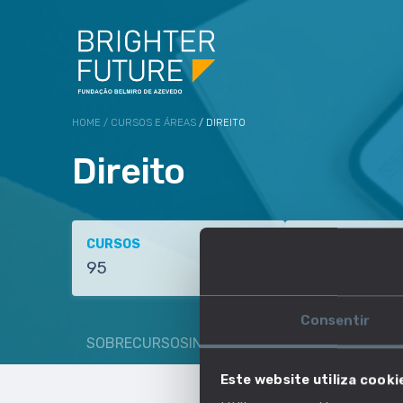
HOME
/
CURSOS E ÁREAS
/ DIREITO
Direito
CURSOS
DIPLOMADOS
95
4590
Consentir
SOBRE
CURSOS
INSCRITOS E DIPLOMADOS
EMP
Este website utiliza cooki