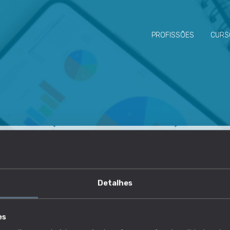
PROFISSÕES
CURS
TRABALHADORES
RISCO DE D
17292
3,06 %
Detalhes
REGO
DESEMPREGO
SALÁRIO
es