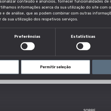
sonalizar conteúdo e anúncios, fornecer funcionalidades de r
s pessoas com formação nesta área?
ilhamos informações acerca da sua utilização do site com o
ade e de análise, que as podem combinar com outras informaç
dores que se formaram nesta área e as profissões e setor
r da sua utilização dos respetivos serviços.
Preferências
Estatísticas
Permitir seleção
SOBRE